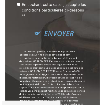
En cochant cette case, j'accepte les
conditions particulières ci-dessous
**
ENVOYER
** Les données personnelles communiquées sont
nécessaires aux fins de vous contacter et sont
enregistrées dans un fichier informatisé. Elles sont
destinées à GF PLOMBERIE et ses sous-traitants dans le
seul but de répondre à votre message. Les données
collectées seront communiquées aux seuls destinataires
suivants: GF PLOMBERIE 239 Rue des Sources, 69480
Anse gfplomberie69@gmail.com. Vous disposez de droits
d’accès, de rectification, d’effacement, de portabilité, de
limitation, d’opposition, de retrait de votre consentement à
tout moment et du droit d’introduire une réclamation
auprès d’une autorité de contrôle, ainsi que d’organiser le
sort de vos données post-mortem. Vous pouvez exercer ces
droits par voie postale à l'adresse 239 Rue des Sources,
69480 Anse ou par courrier électronique à l'adresse
gfplomberie69@gmail.com. Un justificatif d'identité
pourra vous être demandé. Nous conservons vos données