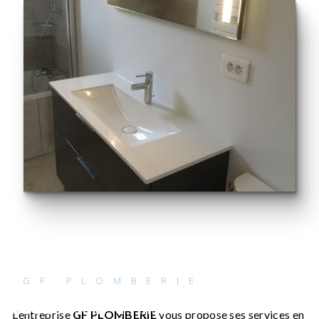
GF PLOMBERIE
adoucisseur à Anse
L’entreprise
GF PLOMBERIE
vous propose ses services en