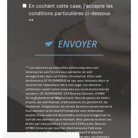
En cochant cette case, j'accepte les
conditions particulières ci-dessous
**
ENVOYER
** Les données personnelles communiquées sont
nécessaires aux fins de vous contacter et sont
enregistrées dans un fichier informatisé. Elles sont
destinées à GF PLOMBERIE et ses sous-traitants dans le
seul but de répondre à votre message. Les données
collectées seront communiquées aux seuls destinataires
suivants: GF PLOMBERIE 239 Rue des Sources, 69480
Anse gfplomberie69@gmail.com. Vous disposez de droits
d’accès, de rectification, d’effacement, de portabilité, de
limitation, d’opposition, de retrait de votre consentement à
tout moment et du droit d’introduire une réclamation
auprès d’une autorité de contrôle, ainsi que d’organiser le
sort de vos données post-mortem. Vous pouvez exercer ces
droits par voie postale à l'adresse 239 Rue des Sources,
69480 Anse ou par courrier électronique à l'adresse
gfplomberie69@gmail.com. Un justificatif d'identité
pourra vous être demandé. Nous conservons vos données