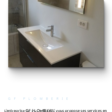
GF PLOMBERIE
chauffe eau à Reyrieux
L’entreprise
GF PLOMBERIE
vous propose ses services en