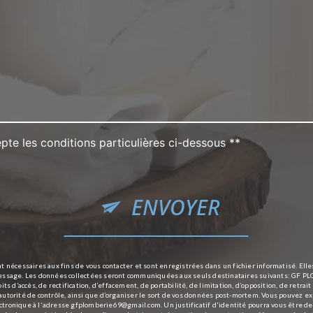
pte les conditions particulières ci-dessous **
ENVOYER
nécessaires aux fins de vous contacter et sont enregistrées dans un fichier informatisé. Ell
 message. Les données collectées seront communiquées aux seuls destinataires suivants: GF
 d’accès, de rectification, d’effacement, de portabilité, de limitation, d’opposition, de retr
autorité de contrôle, ainsi que d’organiser le sort de vos données post-mortem. Vous pouvez exe
ectronique à l'adresse gfplomberie69@gmail.com. Un justificatif d'identité pourra vous être