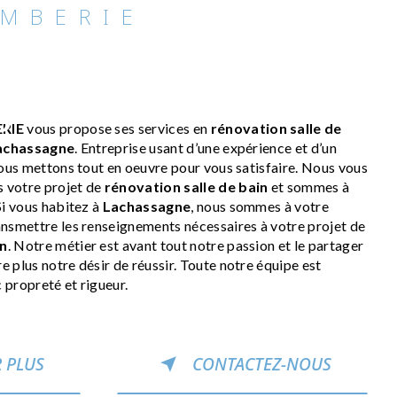
OMBERIE
on salle de bain à
gne
RIE
vous propose ses services en
rénovation salle de
achassagne
. Entreprise usant d’une expérience et d’un
nous mettons tout en oeuvre pour vous satisfaire. Nous vous
 votre projet de
rénovation salle de bain
et sommes à
Si vous habitez à
Lachassagne
, nous sommes à votre
ansmettre les renseignements nécessaires à votre projet de
in
. Notre métier est avant tout notre passion et le partager
 plus notre désir de réussir. Toute notre équipe est
c propreté et rigueur.
 PLUS
CONTACTEZ-NOUS