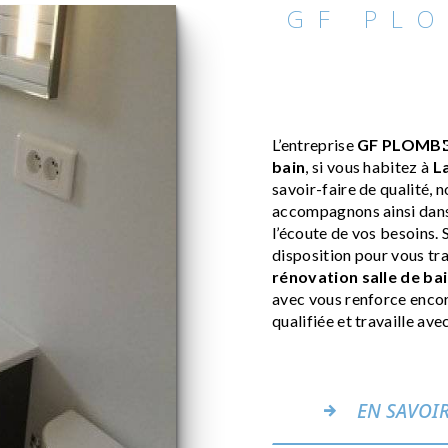
GF PL
rénovati
Lachassa
L’entreprise
GF PLOMBE
bain
, si vous habitez à
L
savoir-faire de qualité, 
accompagnons ainsi dans
l’écoute de vos besoins. 
disposition pour vous tr
rénovation salle de ba
avec vous renforce encore
qualifiée et travaille ave
EN SAVOIR