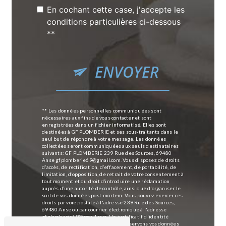
En cochant cette case, j'accepte les
conditions particulières ci-dessous
**
ENVOYER
** Les données personnelles communiquées sont
nécessaires aux fins de vous contacter et sont
enregistrées dans un fichier informatisé. Elles sont
destinées à GF PLOMBERIE et ses sous-traitants dans le
seul but de répondre à votre message. Les données
collectées seront communiquées aux seuls destinataires
suivants: GF PLOMBERIE 239 Rue des Sources, 69480
Anse gfplomberie69@gmail.com. Vous disposez de droits
d’accès, de rectification, d’effacement, de portabilité, de
limitation, d’opposition, de retrait de votre consentement à
tout moment et du droit d’introduire une réclamation
auprès d’une autorité de contrôle, ainsi que d’organiser le
sort de vos données post-mortem. Vous pouvez exercer ces
droits par voie postale à l'adresse 239 Rue des Sources,
69480 Anse ou par courrier électronique à l'adresse
gfplomberie69@gmail.com. Un justificatif d'identité
pourra vous être demandé. Nous conservons vos données